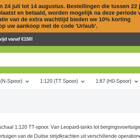
 24 juli tot 14 augustus. Bestellingen die tussen 22 ju
aatst en betaald, worden mogelijk na deze periode v
ie van de extra wachttijd bieden we 10% korting 

op uw aankoop met de code 'Urlaub'.
jd vanaf €150!
 (N-Spoor)
1:120 (TT Spoor)
1:87 (H0-Spoor)
schaal 1:120 TT-spoor. Van Leopard-tanks tot bergingsvoertuig
ertuigen van de Duitse strijdkrachten uit verschillende operatio