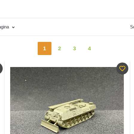
agina
So
1
2
3
4