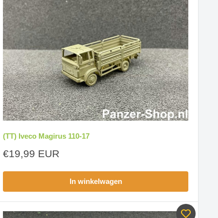
(TT) Iveco Magirus 110-17
Aanbiedingsprijs
€19,99 EUR
In winkelwagen