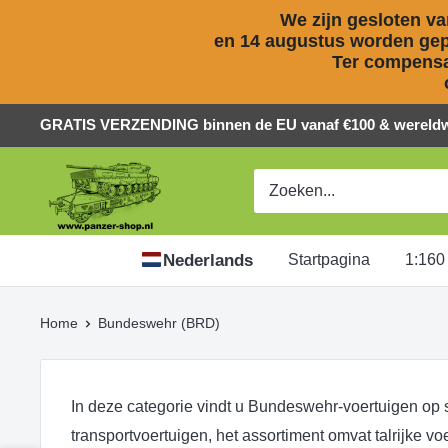
We zijn gesloten van
en 14 augustus worden gepl
Ter compensat
Naar
GRATIS VERZENDING binnen de EU vanaf €100 & wereldwi
inhoud
Panzer-
springen
ShopNL
Nederlands
Startpagina
1:160
Home
Bundeswehr (BRD)
In deze categorie vindt u Bundeswehr-voertuigen op 
transportvoertuigen, het assortiment omvat talrijke vo