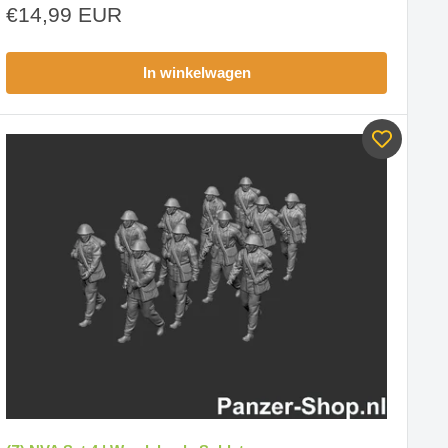
Aanbiedingsprijs
€14,99 EUR
In winkelwagen