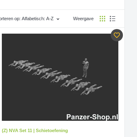
rteren op: Alfabetisch: A-Z
Weergave
(Z) NVA Set 11 | Schietoefening