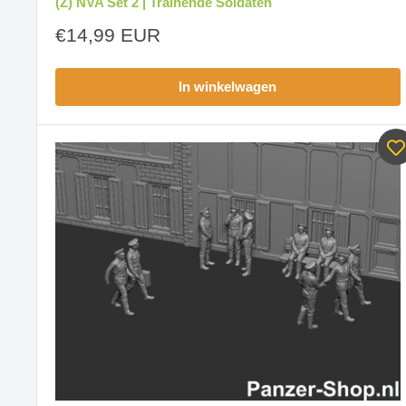
(Z) NVA Set 2 | Trainende Soldaten
Aanbiedingsprijs
€14,99 EUR
In winkelwagen