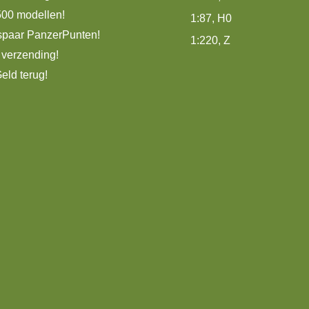
500 modellen!
1:87, H0
spaar PanzerPunten!
1:220, Z
 verzending!
eld terug!