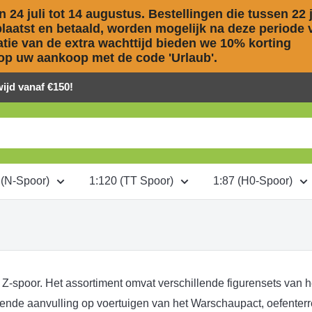
 24 juli tot 14 augustus. Bestellingen die tussen 22 ju
aatst en betaald, worden mogelijk na deze periode v
ie van de extra wachttijd bieden we 10% korting 

op uw aankoop met de code 'Urlaub'.
jd vanaf €150!
 (N-Spoor)
1:120 (TT Spoor)
1:87 (H0-Spoor)
0 Z-spoor. Het assortiment omvat verschillende figurensets van 
de aanvulling op voertuigen van het Warschaupact, oefenterre