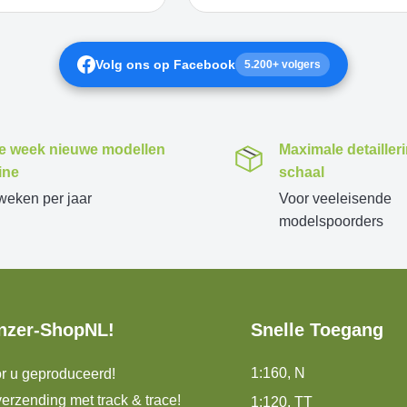
Volg ons op Facebook
5.200+ volgers
e week nieuwe modellen
Maximale detailler
ine
schaal
weken per jaar
Voor veeleisende
modelspoorders
nzer-ShopNL!
Snelle Toegang
1:160, N
r u geproduceerd!
erzending met track & trace!
1:120, TT