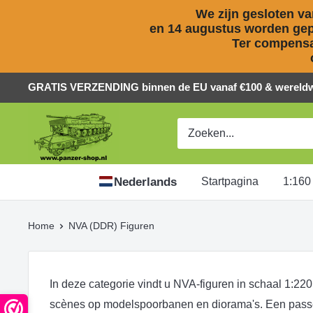
We zijn gesloten van
en 14 augustus worden gepl
Ter compensat
Naar
GRATIS VERZENDING binnen de EU vanaf €100 & wereldwi
inhoud
Panzer-
springen
ShopNL
Nederlands
Startpagina
1:160
Home
NVA (DDR) Figuren
In deze categorie vindt u NVA-figuren in schaal 1:22
scènes op modelspoorbanen en diorama's. Een passen