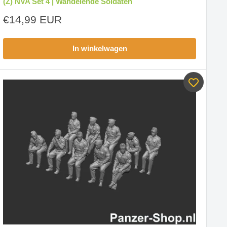
(Z) NVA Set 4 | Wandelende Soldaten
Aanbiedingsprijs
€14,99 EUR
In winkelwagen