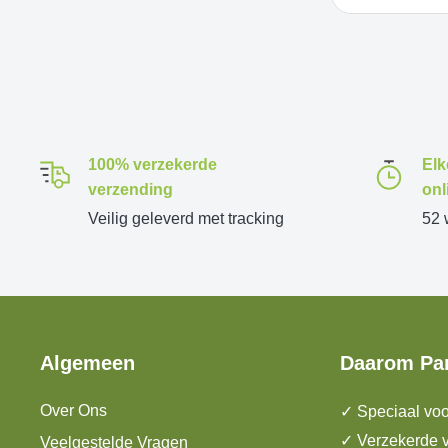
100% verzekerde
Elk
verzending
onl
Veilig geleverd met tracking
52 
Algemeen
Daarom Pa
Over Ons
✓ Speciaal voo
✓ Verzekerde v
Veelgestelde Vragen