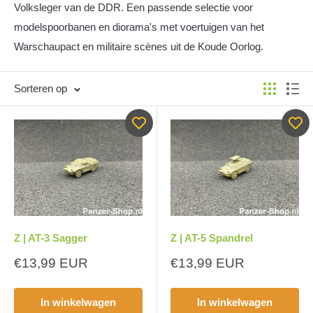
Volksleger van de DDR. Een passende selectie voor
modelspoorbanen en diorama's met voertuigen van het
Warschaupact en militaire scènes uit de Koude Oorlog.
Sorteren op
Z | AT-3 Sagger
Z | AT-5 Spandrel
Aanbiedingsprijs
Aanbiedingsprijs
€13,99 EUR
€13,99 EUR
In winkelwagen
In winkelwagen