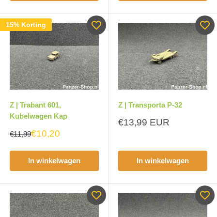
15% Korting
Z | Trabant 601,
Z | Transporta P-32
Kubelwagen Kap
Aanbiedingsprijs
€13,99 EUR
€10,20
€11,99
In winkelwagen
In winkelwagen