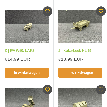
Z | IFA W50, LAK2
Z | Kakerbeck HL 61
Aanbiedingsprijs
Aanbiedingsprijs
€14,99 EUR
€13,99 EUR
In winkelwagen
In winkelwagen