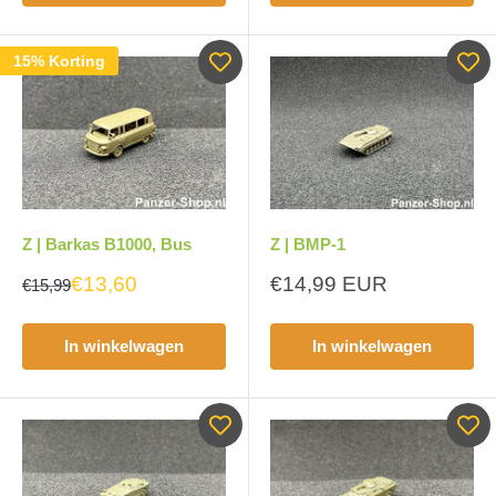
15% Korting
Z | Barkas B1000, Bus
Z | BMP-1
Aanbiedingsprijs
€13,60
€14,99 EUR
€15,99
In winkelwagen
In winkelwagen