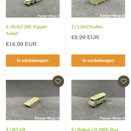
Z | KrAZ 258, Kipper
Z | LAK2 Koffer
Actief
Aanbiedingsprijs
€8,99 EUR
Aanbiedingsprijs
€16,99 EUR
In winkelwagen
In winkelwagen
Z | MT-LB
Z | Robur LD 2002, Bus