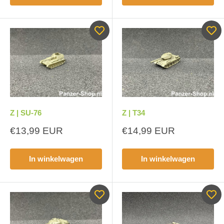
Z | SU-76
Z | T34
Aanbiedingsprijs
Aanbiedingsprijs
€13,99 EUR
€14,99 EUR
In winkelwagen
In winkelwagen