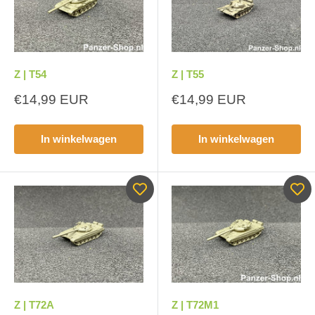
Z | T54
Z | T55
Aanbiedingsprijs
Aanbiedingsprijs
€14,99 EUR
€14,99 EUR
In winkelwagen
In winkelwagen
Z | T72A
Z | T72M1