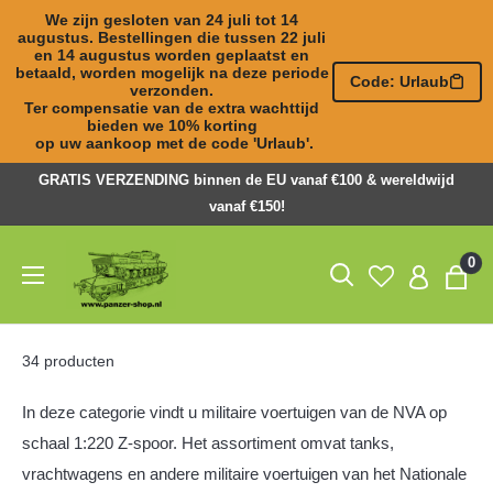
We zijn gesloten van 24 juli tot 14 
augustus. Bestellingen die tussen 22 juli 

en 14 augustus worden geplaatst en 
betaald, worden mogelijk na deze periode 
Code: Urlaub
verzonden. 

Ter compensatie van de extra wachttijd 
bieden we 10% korting 

op uw aankoop met de code 'Urlaub'.
Naar
GRATIS VERZENDING binnen de EU vanaf €100 & wereldwijd
inhoud
vanaf €150!
springen
Panzer-
0
ShopNL
34 producten
In deze categorie vindt u militaire voertuigen van de NVA op
schaal 1:220 Z-spoor. Het assortiment omvat tanks,
vrachtwagens en andere militaire voertuigen van het Nationale