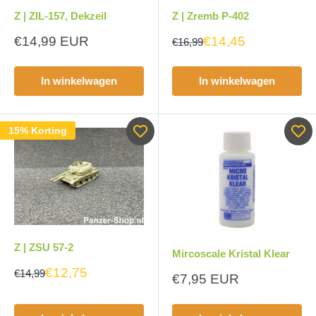
Z | ZIL-157, Dekzeil
Z | Zremb P-402
Aanbiedingsprijs
€14,99 EUR
€14,45
€16,99
In winkelwagen
In winkelwagen
15% Korting
Z | ZSU 57-2
Mircoscale Kristal Klear
€12,75
€14,99
Aanbiedingsprijs
€7,95 EUR