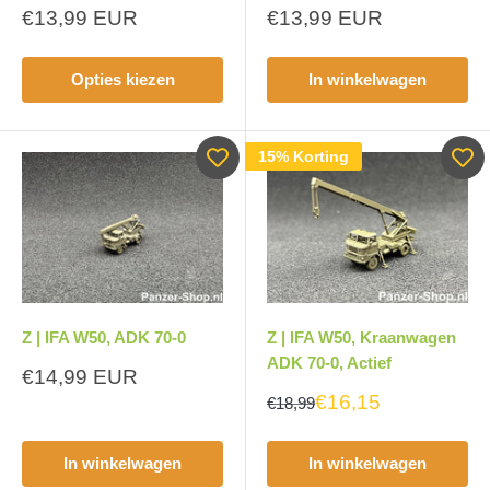
Aanbiedingsprijs
Aanbiedingsprijs
€13,99 EUR
€13,99 EUR
Opties kiezen
In winkelwagen
15% Korting
Z | IFA W50, ADK 70-0
Z | IFA W50, Kraanwagen
ADK 70-0, Actief
Aanbiedingsprijs
€14,99 EUR
€16,15
€18,99
In winkelwagen
In winkelwagen