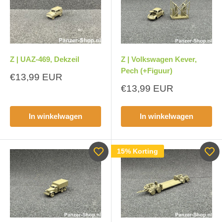
Z | UAZ-469, Dekzeil
Z | Volkswagen Kever,
Pech (+Figuur)
Aanbiedingsprijs
€13,99 EUR
Aanbiedingsprijs
€13,99 EUR
In winkelwagen
In winkelwagen
15% Korting