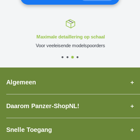
Maximale detaillering op schaal
Voor veeleisende modelspoorders
Algemeen
Over Ons
Daarom Panzer-ShopNL!
Veelgestelde Vragen
Levertijd
✓ Speciaal voor u geproduceerd!
Contact
✓ Verzekerde verzending met track & trace!
Snelle Toegang
Loyaliteitsprogramma
✓ Meer dan 3.500 modellen!