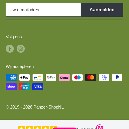
Militaire voertuigen 1:87 voor H0-spoor modeltreinen
Uw e-mailadres
Aanmelden
Volg ons
Wij accepteren
© 2019 - 2026 Panzer-ShopNL