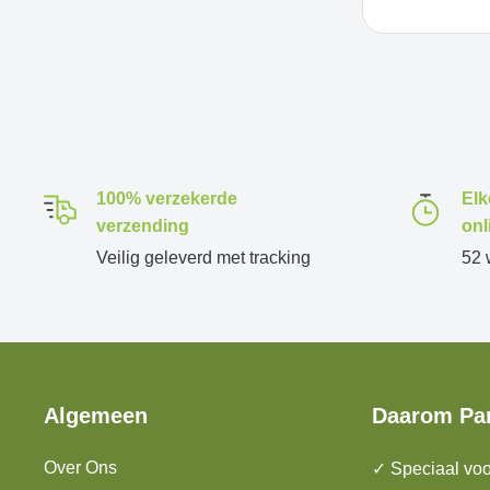
100% verzekerde
Elk
verzending
onl
Veilig geleverd met tracking
52 
Algemeen
Daarom Pa
Over Ons
✓ Speciaal voo