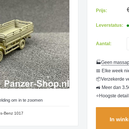
Prijs:
Leverstatus:
Aantal:
🏭
Geen massapr
📅 Elke week n
📦Verzekerde ve
🚜 Meer dan 3.5
⭐Hoogste detailn
eelding om in te zoomen
es-Benz 1017
In win