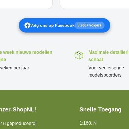
Volg ons op Facebook
5.200+ volgers
e week nieuwe modellen
Maximale detailler
ine
schaal
weken per jaar
Voor veeleisende
modelspoorders
nzer-ShopNL!
Snelle Toegang
1:160, N
r u geproduceerd!