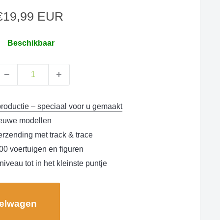
Aanbiedingsprijs
€19,99 EUR
Beschikbaar
oductie – speciaal voor u gemaakt
ieuwe modellen
rzending met track & trace
00 voertuigen en figuren
iveau tot in het kleinste puntje
kelwagen