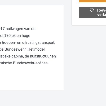
Toev
verla
017 huifwagen van de
et 170 pk en hoge
 troepen- en uitrustingstransport,
an de Bundeswehr. Het model
stieke cabine, de huifstructuur en
alistische Bundeswehr-scènes.