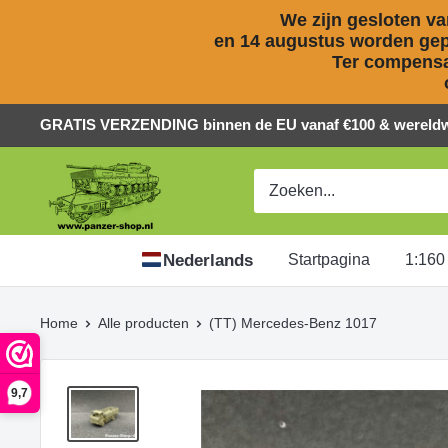
We zijn gesloten van
en 14 augustus worden gepl
Ter compensat
Naar
GRATIS VERZENDING binnen de EU vanaf €100 & wereldwi
inhoud
Panzer-
springen
ShopNL
Nederlands
Startpagina
1:160
Home
Alle producten
(TT) Mercedes-Benz 1017
9,7