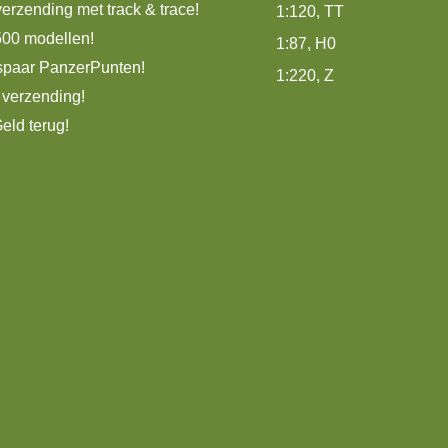
erzending met track & trace!
1:120, TT
500 modellen!
1:87, H0
spaar PanzerPunten!
1:220, Z
 verzending!
eld terug!