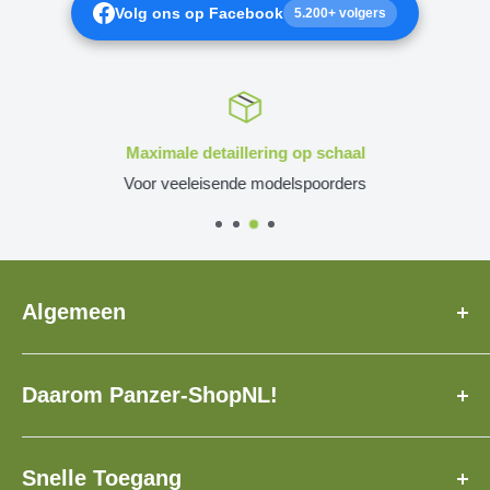
Volg ons op Facebook
5.200+ volgers
Maximale detaillering op schaal
Voor veeleisende modelspoorders
Algemeen
Over Ons
Daarom Panzer-ShopNL!
Veelgestelde Vragen
Levertijd
✓ Speciaal voor u geproduceerd!
Contact
✓ Verzekerde verzending met track & trace!
Snelle Toegang