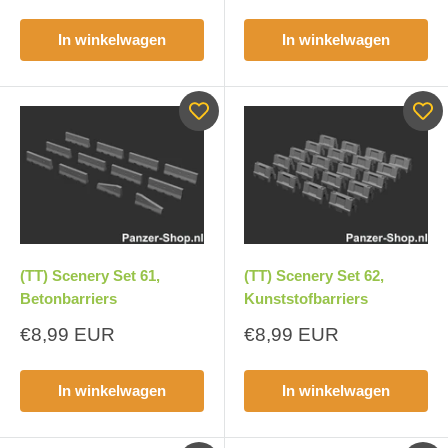
In winkelwagen
In winkelwagen
(TT) Scenery Set 61,
(TT) Scenery Set 62,
Betonbarriers
Kunststofbarriers
Aanbiedingsprijs
Aanbiedingsprijs
€8,99 EUR
€8,99 EUR
In winkelwagen
In winkelwagen