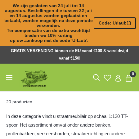
We zijn gesloten van 24 juli tot 14 
augustus. Bestellingen die tussen 22 juli 

en 14 augustus worden geplaatst en 
betaald, worden mogelijk na deze periode 
Code: Urlaub
verzonden. 

Ter compensatie van de extra wachttijd 
bieden we 10% korting 

op uw aankoop met de code 'Urlaub'.
Naar
GRATIS VERZENDING binnen de EU vanaf €100 & wereldwijd
inhoud
vanaf €150!
springen
Panzer-
0
ShopNL
20 producten
In deze categorie vindt u straatmeubilair op schaal 1:120 TT-
spoor. Het assortiment omvat onder andere banken,
prullenbakken, verkeersborden, straatverlichting en andere