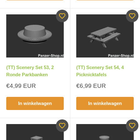
(TT) Scenery Set 53, 2
(TT) Scenery Set 54, 4
Ronde Parkbanken
Picknicktafels
Aanbiedingsprijs
Aanbiedingsprijs
€4,99 EUR
€6,99 EUR
In winkelwagen
In winkelwagen