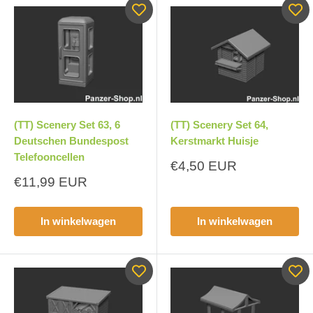
(TT) Scenery Set 63, 6
(TT) Scenery Set 64,
Deutschen Bundespost
Kerstmarkt Huisje
Telefooncellen
Aanbiedingsprijs
€4,50 EUR
Aanbiedingsprijs
€11,99 EUR
In winkelwagen
In winkelwagen