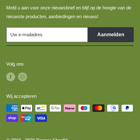
Spoor N militaire voertuigen voor 1:160 modelbanen
Meld u aan voor onze nieuwsbrief en blijf op de hoogte van de
Disclaimer
TT-spoor DDR-voertuigen voor 1:120 modelspoorbanen
nieuwste producten, aanbiedingen en nieuws!
Links
TT-spoor modelauto's voor 1:120 modelspoorbanen
Militaire voertuigen 1:87 voor H0-spoor modeltreinen
Uw e-mailadres
Aanmelden
Volg ons
Wij accepteren