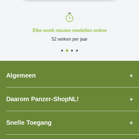
Elke week nieuwe modellen online
52 weken per jaar
Algemeen
Over Ons
Daarom Panzer-ShopNL!
Veelgestelde Vragen
Levertijd
✓ Speciaal voor u geproduceerd!
Contact
✓ Verzekerde verzending met track & trace!
Snelle Toegang
Loyaliteitsprogramma
✓ Meer dan 3.500 modellen!
1:160, N
Cadeaubon