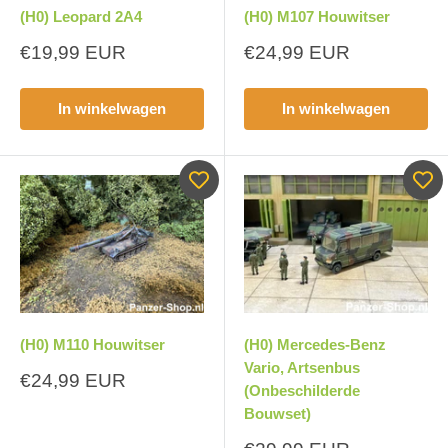
(H0) Leopard 2A4
(H0) M107 Houwitser
Aanbiedingsprijs
Aanbiedingsprijs
€19,99 EUR
€24,99 EUR
In winkelwagen
In winkelwagen
(H0) M110 Houwitser
(H0) Mercedes-Benz
Vario, Artsenbus
Aanbiedingsprijs
€24,99 EUR
(Onbeschilderde
Bouwset)