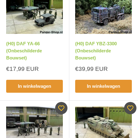
(H0) DAF YA-66
(H0) DAF YBZ-3300
(Onbeschilderde
(Onbeschilderde
Bouwset)
Bouwset)
Aanbiedingsprijs
Aanbiedingsprijs
€17,99 EUR
€39,99 EUR
In winkelwagen
In winkelwagen