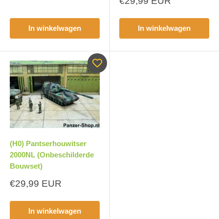
Aanbiedingsprijs
€29,99 EUR
In winkelwagen
In winkelwagen
(H0) Pantserhouwitser
2000NL (Onbeschilderde
Bouwset)
Aanbiedingsprijs
€29,99 EUR
In winkelwagen