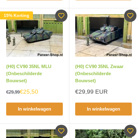
15% Korting
(H0) CV90 35NL MLU
(H0) CV90 35NL Zwaar
(Onbeschilderde
(Onbeschilderde
Bouwset)
Bouwset)
Aanbiedingsprijs
€25,50
€29,99 EUR
€29,99
In winkelwagen
In winkelwagen