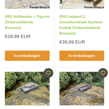
(H0) Veldkeuken + Figuren
(H0) Leopard 2,
(Onbeschilderde
Geniedoorbraak Systeem
Bouwset)
Kodiak (Onbeschilderde
Bouwset)
Aanbiedingsprijs
€29,99 EUR
Aanbiedingsprijs
€39,99 EUR
In winkelwagen
In winkelwagen