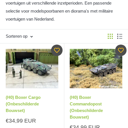
voertuigen uit verschillende inzetperioden. Een passende
selectie voor modelspoorbanen en diorama's met militaire
voertuigen van Nederland.
Sorteren op
(H0) Boxer Cargo
(H0) Boxer
(Onbeschilderde
Commandopost
Bouwset)
(Onbeschilderde
Bouwset)
Aanbiedingsprijs
€34,99 EUR
Aanbiedingsprijs
€34,99 EUR