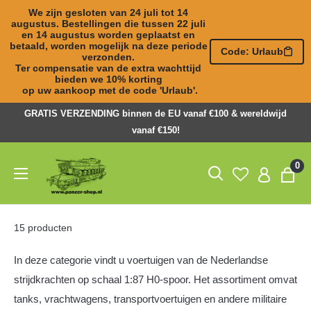
We zijn gesloten van 24 juli tot 14 
augustus. Bestellingen die tussen 22 juli 

en 14 augustus worden geplaatst en 
betaald, worden mogelijk na deze periode 
Code: Urlaub
verzonden. 

Ter compensatie van de extra wachttijd 
bieden we 10% korting 

op uw aankoop met de code 'Urlaub'.
Naar
GRATIS VERZENDING binnen de EU vanaf €100 & wereldwijd
inhoud
vanaf €150!
springen
Panzer-
0
ShopNL
15 producten
In deze categorie vindt u voertuigen van de Nederlandse
strijdkrachten op schaal 1:87 H0-spoor. Het assortiment omvat
tanks, vrachtwagens, transportvoertuigen en andere militaire