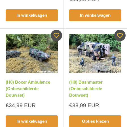
In winkelwagen
In winkelwagen
(H0) Boxer Ambulance
(H0) Bushmaster
(Onbeschilderde
(Onbeschilderde
Bouwset)
Bouwset)
Aanbiedingsprijs
Aanbiedingsprijs
€34,99 EUR
€38,99 EUR
In winkelwagen
Opties kiezen