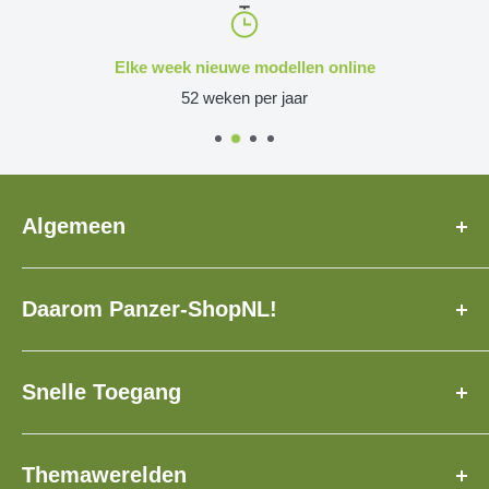
Elke week nieuwe modellen online
52 weken per jaar
Algemeen
Over Ons
Daarom Panzer-ShopNL!
Veelgestelde Vragen
Levertijd
✓ Speciaal voor u geproduceerd!
Contact
✓ Verzekerde verzending met track & trace!
Snelle Toegang
Loyaliteitsprogramma
✓ Meer dan 3.500 modellen!
1:160, N
Cadeaubon
✓ Verzamel & spaar PanzerPunten!
Themawerelden
1:120, TT
Service Voor (KS) Fabrikanten
✓ Wereldwijde verzending!