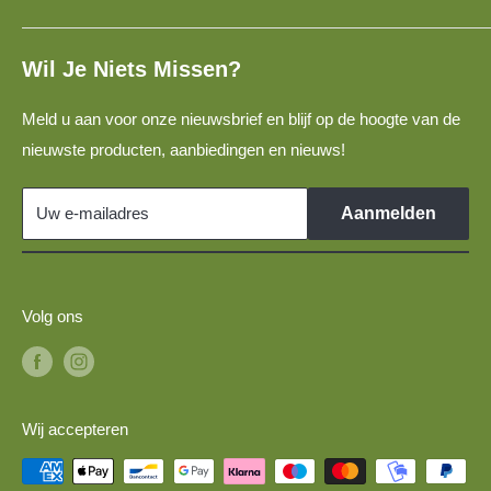
1:87, H0
✓ Niet goed? Geld terug!
Algemene Voorwaarden
Populaire 1:160 vrachtwagens voor modelspoorbanen
1:220, Z
Retourbeleid
Wil Je Niets Missen?
Bouwvoertuigen voor N-spoor modelspoorbanen
Privacybeleid
Spoor N militaire voertuigen voor 1:160 modelbanen
Meld u aan voor onze nieuwsbrief en blijf op de hoogte van de
Disclaimer
TT-spoor DDR-voertuigen voor 1:120 modelspoorbanen
nieuwste producten, aanbiedingen en nieuws!
Links
TT-spoor modelauto's voor 1:120 modelspoorbanen
Militaire voertuigen 1:87 voor H0-spoor modeltreinen
Uw e-mailadres
Aanmelden
Volg ons
Wij accepteren