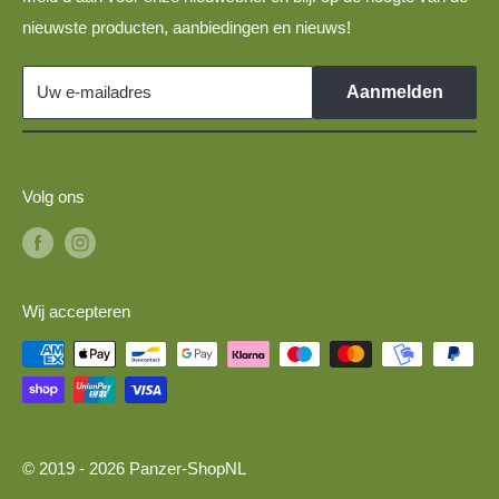
Disclaimer
TT-spoor DDR-voertuigen voor 1:120 modelspoorbanen
nieuwste producten, aanbiedingen en nieuws!
Links
TT-spoor modelauto's voor 1:120 modelspoorbanen
Militaire voertuigen 1:87 voor H0-spoor modeltreinen
Uw e-mailadres
Aanmelden
Volg ons
Wij accepteren
© 2019 - 2026 Panzer-ShopNL