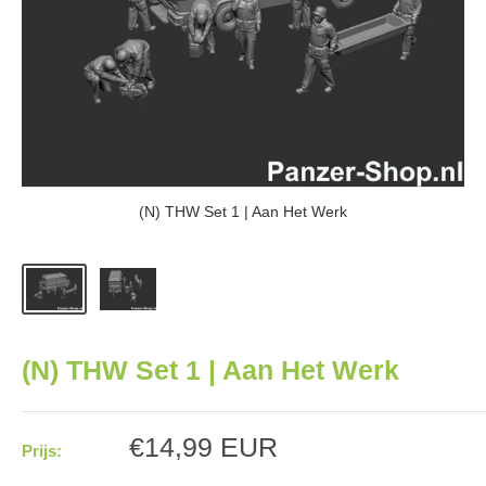
(N) THW Set 1 | Aan Het Werk
(N) THW Set 1 | Aan Het Werk
Aanbiedingsprijs
€14,99 EUR
Prijs: