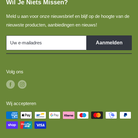
Wil Je Niets Missen?
Bouwvoertuigen voor N-spoor modelspoorbanen
Privacybeleid
Spoor N militaire voertuigen voor 1:160 modelbanen
Meld u aan voor onze nieuwsbrief en blijf op de hoogte van de
Disclaimer
TT-spoor DDR-voertuigen voor 1:120 modelspoorbanen
nieuwste producten, aanbiedingen en nieuws!
Links
TT-spoor modelauto's voor 1:120 modelspoorbanen
Militaire voertuigen 1:87 voor H0-spoor modeltreinen
Uw e-mailadres
Aanmelden
Volg ons
Wij accepteren