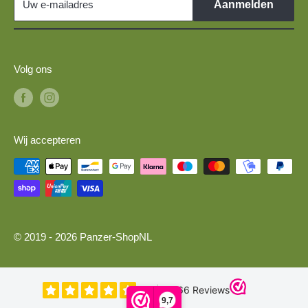
Uw e-mailadres
Aanmelden
Volg ons
Wij accepteren
© 2019 - 2026 Panzer-ShopNL
9,7