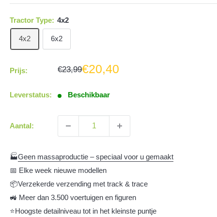
Tractor Type:
4x2
4x2
6x2
Aanbiedingsprijs
€20,40
Normale
€23,99
Prijs:
prijs
Leverstatus:
Beschikbaar
Aantal:
🏭
Geen massaproductie – speciaal voor u gemaakt
📅 Elke week nieuwe modellen
📦Verzekerde verzending met track & trace
🚜 Meer dan 3.500 voertuigen en figuren
⭐Hoogste detailniveau tot in het kleinste puntje