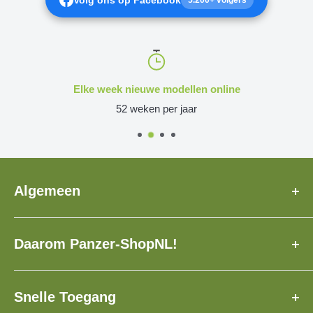
Volg ons op Facebook
5.200+ volgers
Elke week nieuwe modellen online
52 weken per jaar
Algemeen
Over Ons
Daarom Panzer-ShopNL!
Veelgestelde Vragen
Levertijd
✓ Speciaal voor u geproduceerd!
Contact
✓ Verzekerde verzending met track & trace!
Snelle Toegang
Loyaliteitsprogramma