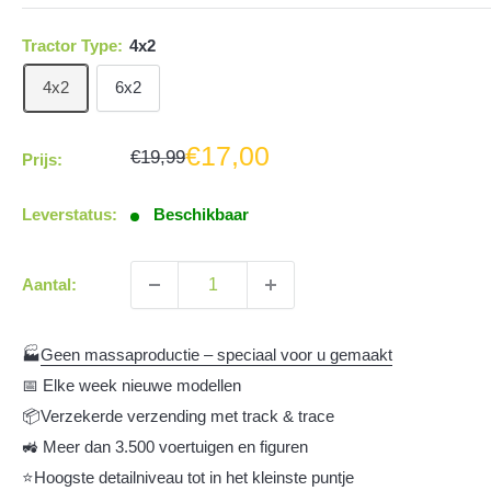
Tractor Type:
4x2
4x2
6x2
Aanbiedingsprijs
€17,00
Normale
€19,99
Prijs:
prijs
Leverstatus:
Beschikbaar
Aantal:
🏭
Geen massaproductie – speciaal voor u gemaakt
📅 Elke week nieuwe modellen
📦Verzekerde verzending met track & trace
🚜 Meer dan 3.500 voertuigen en figuren
⭐Hoogste detailniveau tot in het kleinste puntje