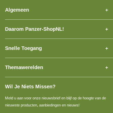
Algemeen
Over Ons
Daarom Panzer-ShopNL!
Veelgestelde Vragen
Levertijd
✓ Speciaal voor u geproduceerd!
Contact
✓ Verzekerde verzending met track & trace!
Snelle Toegang
Loyaliteitsprogramma
✓ Meer dan 3.500 modellen!
1:160, N
Cadeaubon
✓ Verzamel & spaar PanzerPunten!
Themawerelden
1:120, TT
Service Voor (KS) Fabrikanten
✓ Wereldwijde verzending!
1:87, H0
✓ Niet goed? Geld terug!
Algemene Voorwaarden
Populaire 1:160 vrachtwagens voor modelspoorbanen
1:220, Z
Retourbeleid
Wil Je Niets Missen?
Bouwvoertuigen voor N-spoor modelspoorbanen
Privacybeleid
Spoor N militaire voertuigen voor 1:160 modelbanen
Meld u aan voor onze nieuwsbrief en blijf op de hoogte van de
Disclaimer
TT-spoor DDR-voertuigen voor 1:120 modelspoorbanen
nieuwste producten, aanbiedingen en nieuws!
Links
TT-spoor modelauto's voor 1:120 modelspoorbanen