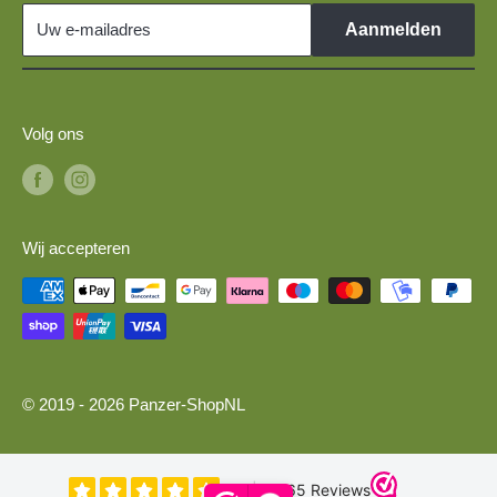
Militaire voertuigen 1:87 voor H0-spoor modeltreinen
Uw e-mailadres
Aanmelden
Volg ons
Wij accepteren
© 2019 - 2026 Panzer-ShopNL