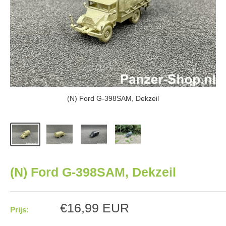
(N) Ford G-398SAM, Dekzeil
(N) Ford G-398SAM, Dekzeil
Aanbiedingsprijs
€16,99 EUR
Prijs: