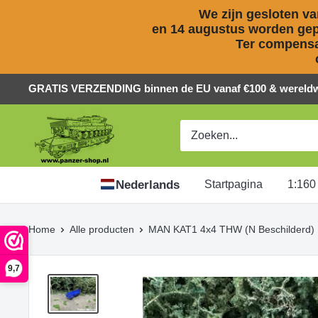
We zijn gesloten van
en 14 augustus worden gepl
Ter compensat
Naar
GRATIS VERZENDING binnen de EU vanaf €100 & wereldwi
inhoud
Panzer-
springen
ShopNL
Nederlands
Startpagina
1:160
Home
Alle producten
MAN KAT1 4x4 THW (N Beschilderd)
9,7