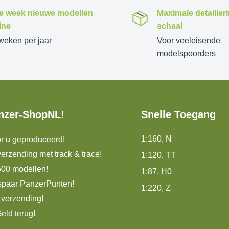
e week nieuwe modellen
Maximale detailler
ine
schaal
weken per jaar
Voor veeleisende
modelspoorders
nzer-ShopNL!
Snelle Toegang
1:160, N
r u geproduceerd!
erzending met track & trace!
1:120, TT
500 modellen!
1:87, H0
spaar PanzerPunten!
1:220, Z
 verzending!
eld terug!