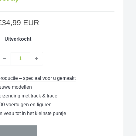
Aanbiedingsprijs
€34,99 EUR
Uitverkocht
oductie – speciaal voor u gemaakt
ieuwe modellen
rzending met track & trace
00 voertuigen en figuren
iveau tot in het kleinste puntje