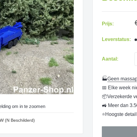
Prijs:
Leverstatus:
Aantal:
🏭
Geen massapr
📅 Elke week n
📦Verzekerde ve
🚜 Meer dan 3.5
eelding om in te zoomen
⭐Hoogste detailn
 (N Beschilderd)