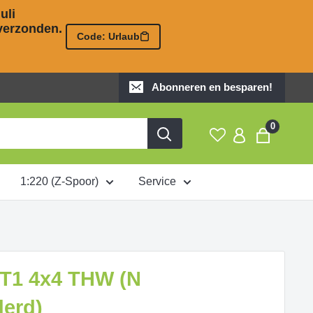
li 

erzonden. 

Code: Urlaub
Abonneren en besparen!
0
1:220 (Z-Spoor)
Service
T1 4x4 THW (N
derd)