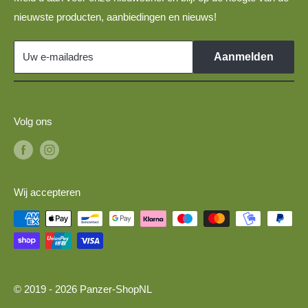
Disclaimer
TT-spoor DDR-voertuigen voor 1:120 modelspoorbanen
nieuwste producten, aanbiedingen en nieuws!
Links
TT-spoor modelauto's voor 1:120 modelspoorbanen
Militaire voertuigen 1:87 voor H0-spoor modeltreinen
Uw e-mailadres
Aanmelden
Volg ons
Wij accepteren
© 2019 - 2026 Panzer-ShopNL