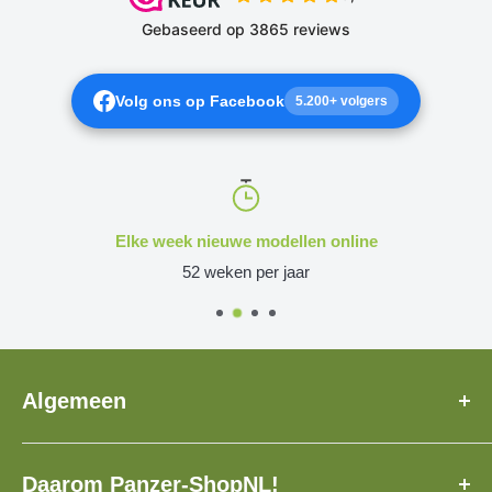
Volg ons op Facebook
5.200+ volgers
Elke week nieuwe modellen online
52 weken per jaar
Algemeen
Over Ons
Daarom Panzer-ShopNL!
Veelgestelde Vragen